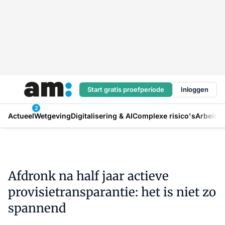
Start gratis proefperiode
Inloggen
2
Actueel
Wetgeving
Digitalisering & AI
Complexe risico's
Arbeids
Afdronk na half jaar actieve
provisietransparantie: het is niet zo
spannend