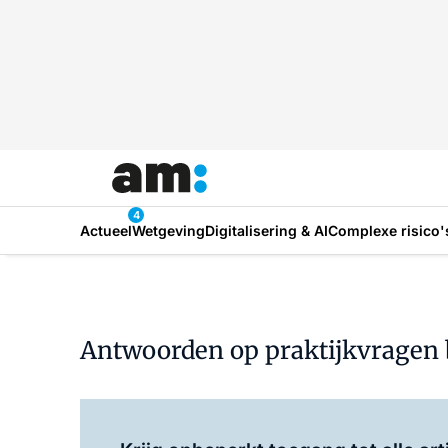
4
Actueel
Wetgeving
Digitalisering & AI
Complexe risico'
Antwoorden op praktijkvragen bi