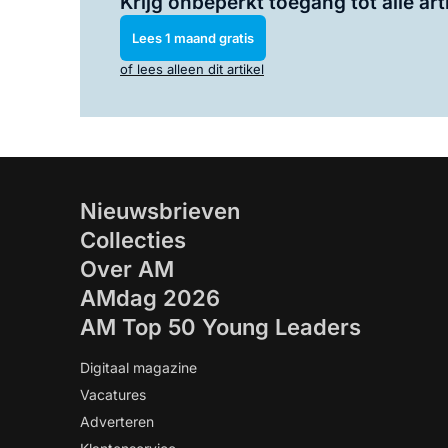
Krijg onbeperkt toegang tot alle art
Lees 1 maand gratis
of lees alleen dit artikel
Nieuwsbrieven
Collecties
Over AM
AMdag 2026
AM Top 50 Young Leaders
Digitaal magazine
Vacatures
Adverteren