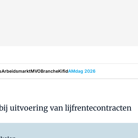
s
Arbeidsmarkt
MVO
Branche
Kifid
AMdag 2026
j uitvoering van lijfrentecontracten
Log in
om dit artikel te lezen.