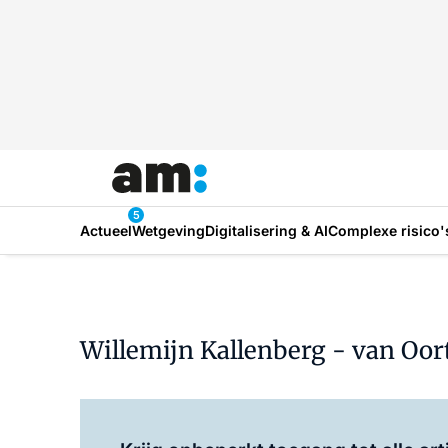
5
Actueel
Wetgeving
Digitalisering & AI
Complexe risico'
Willemijn Kallenberg - van Oor