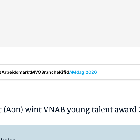
s
Arbeidsmarkt
MVO
Branche
Kifid
AMdag 2026
t (Aon) wint VNAB young talent award
Log in
om dit artikel te lezen.