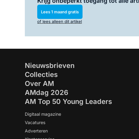
Krijg onbeperkt toegang tot alle art
Lees 1 maand gratis
of lees alleen dit artikel
Nieuwsbrieven
Collecties
Over AM
AMdag 2026
AM Top 50 Young Leaders
Digitaal magazine
Vacatures
Adverteren