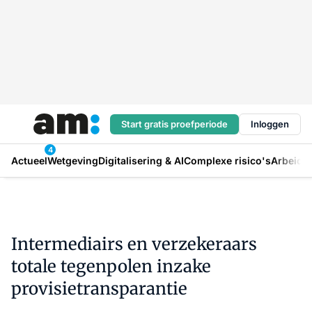
Start gratis proefperiode
Inloggen
4
Actueel
Wetgeving
Digitalisering & AI
Complexe risico's
Arbeids
Intermediairs en verzekeraars
totale tegenpolen inzake
provisietransparantie