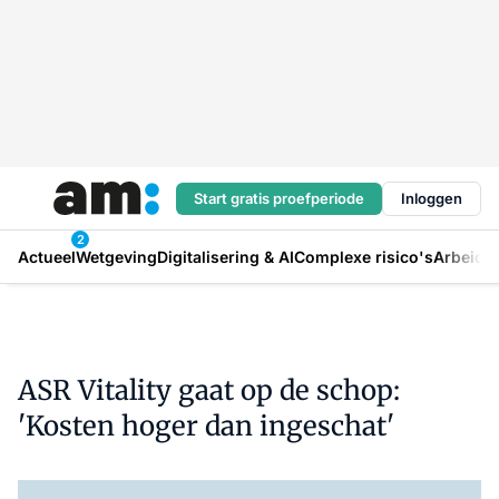
Start gratis proefperiode
Inloggen
2
Actueel
Wetgeving
Digitalisering & AI
Complexe risico's
Arbeids
ASR Vitality gaat op de schop:
'Kosten hoger dan ingeschat'