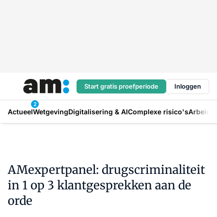
Start gratis proefperiode
Inloggen
2
Actueel
Wetgeving
Digitalisering & AI
Complexe risico's
Arbeids
AMexpertpanel: drugscriminaliteit
in 1 op 3 klantgesprekken aan de
orde