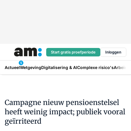
Start gratis proefperiode
Inloggen
5
Actueel
Wetgeving
Digitalisering & AI
Complexe risico's
Arbeids
Campagne nieuw pensioenstelsel
heeft weinig impact; publiek vooral
geïrriteerd