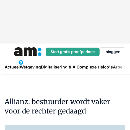
Start gratis proefperiode
Inloggen
5
Actueel
Wetgeving
Digitalisering & AI
Complexe risico's
Arbeids
Allianz: bestuurder wordt vaker
voor de rechter gedaagd