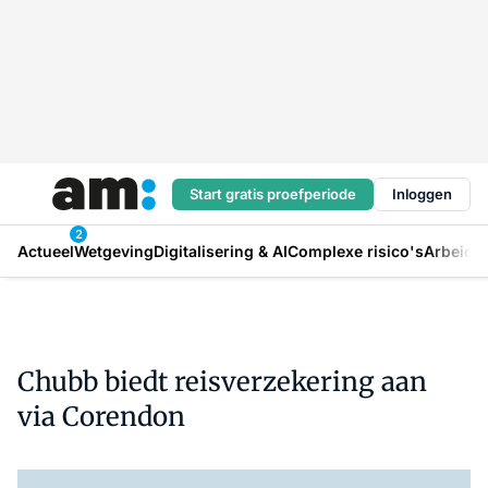
Start gratis proefperiode
Inloggen
2
Actueel
Wetgeving
Digitalisering & AI
Complexe risico's
Arbeids
Chubb biedt reisverzekering aan
via Corendon