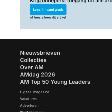
Krijg onbeperkt toegang tot alle art
Lees 1 maand gratis
of lees alleen dit artikel
Nieuwsbrieven
Collecties
Over AM
AMdag 2026
AM Top 50 Young Leaders
Digitaal magazine
Vacatures
Adverteren