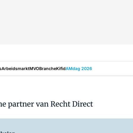
s
Arbeidsmarkt
MVO
Branche
Kifid
AMdag 2026
he partner van Recht Direct
Log in
om dit artikel te lezen.