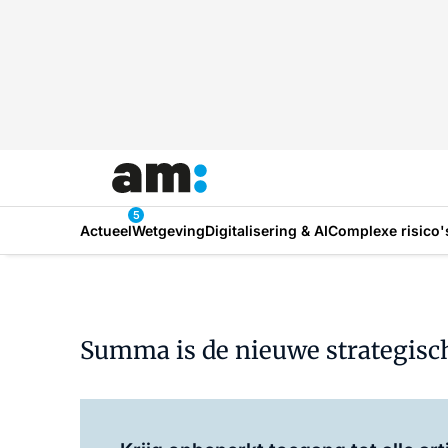
5
Actueel
Wetgeving
Digitalisering & AI
Complexe risico'
Summa is de nieuwe strategisc