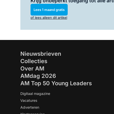
Krijg onbeperkt toegang tot alle art
Lees 1 maand gratis
of lees alleen dit artikel
Nieuwsbrieven
Collecties
Over AM
AMdag 2026
AM Top 50 Young Leaders
Digitaal magazine
Vacatures
Adverteren