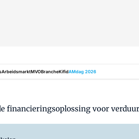
s
Arbeidsmarkt
MVO
Branche
Kifid
AMdag 2026
e financieringsoplossing voor verdu
Log in
om dit artikel te lezen.