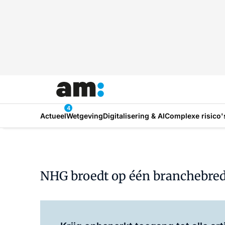
4
Actueel
Wetgeving
Digitalisering & AI
Complexe risico'
NHG broedt op één branchebred