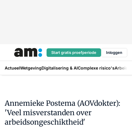
Start gratis proefperiode
Inloggen
Actueel
Wetgeving
Digitalisering & AI
Complexe risico's
Arbeids
Annemieke Postema (AOVdokter):
'Veel misverstanden over
arbeidsongeschiktheid'