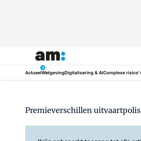
4
Actueel
Wetgeving
Digitalisering & AI
Complexe risico'
Premieverschillen uitvaartpolis