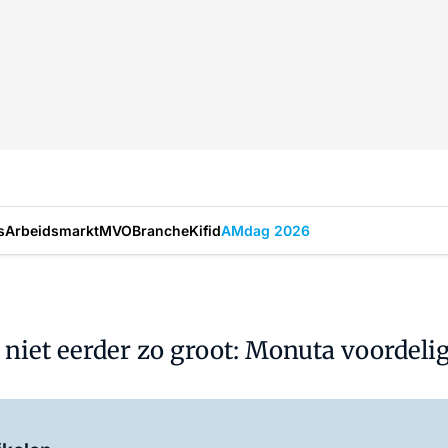
s
Arbeidsmarkt
MVO
Branche
Kifid
AMdag 2026
 niet eerder zo groot: Monuta voordeli
Log in
om dit artikel te lezen.