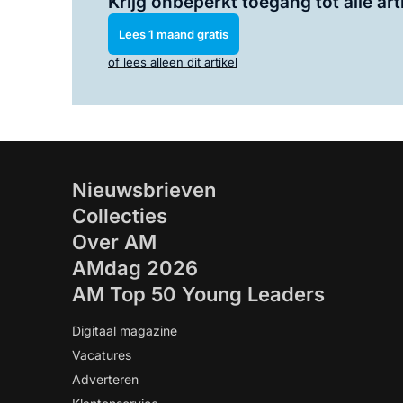
Krijg onbeperkt toegang tot alle art
Lees 1 maand gratis
of lees alleen dit artikel
Nieuwsbrieven
Collecties
Over AM
AMdag 2026
AM Top 50 Young Leaders
Digitaal magazine
Vacatures
Adverteren