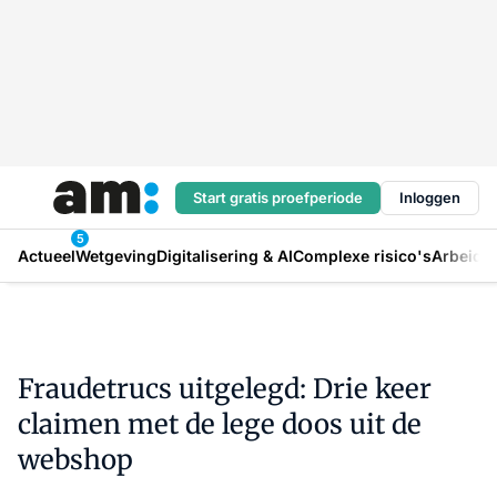
Start gratis proefperiode
Inloggen
5
Actueel
Wetgeving
Digitalisering & AI
Complexe risico's
Arbeids
Fraudetrucs uitgelegd: Drie keer
claimen met de lege doos uit de
webshop