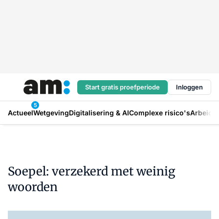
Start gratis proefperiode
Inloggen
5
Actueel
Wetgeving
Digitalisering & AI
Complexe risico's
Arbeids
Soepel: verzekerd met weinig
woorden