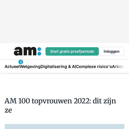
Start gratis proefperiode
Inloggen
2
Actueel
Wetgeving
Digitalisering & AI
Complexe risico's
Arbeids
AM 100 topvrouwen 2022: dit zijn
ze