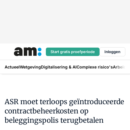
Start gratis proefperiode
Inloggen
Actueel
Wetgeving
Digitalisering & AI
Complexe risico's
Arbeids
ASR moet terloops geïntroduceerde
contractbeheerkosten op
beleggingspolis terugbetalen