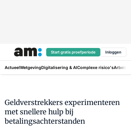
Start gratis proefperiode
Inloggen
Actueel
Wetgeving
Digitalisering & AI
Complexe risico's
Arbeids
Geldverstrekkers experimenteren
met snellere hulp bij
betalingsachterstanden