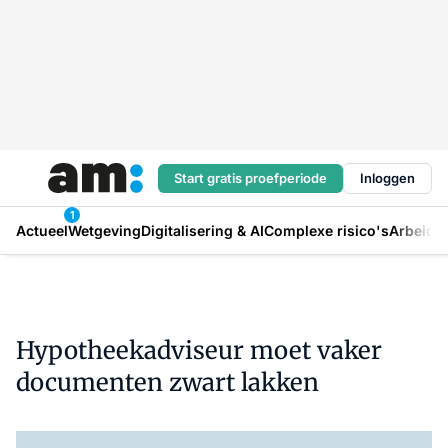
Start gratis proefperiode
Inloggen
1
Actueel
Wetgeving
Digitalisering & AI
Complexe risico's
Arbeids
Hypotheekadviseur moet vaker
documenten zwart lakken