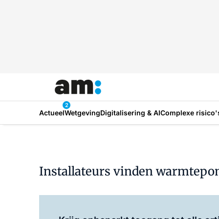
2
Actueel
Wetgeving
Digitalisering & AI
Complexe risico'
Installateurs vinden warmtepo