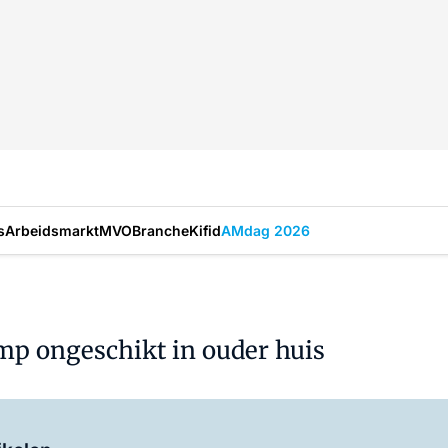
s
Arbeidsmarkt
MVO
Branche
Kifid
AMdag 2026
mp ongeschikt in ouder huis
Log in
om dit artikel te lezen.