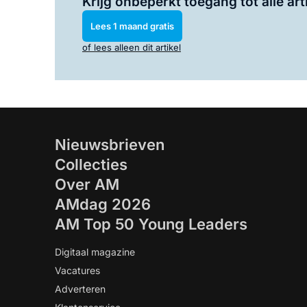
Krijg onbeperkt toegang tot alle art
Lees 1 maand gratis
of lees alleen dit artikel
Nieuwsbrieven
Collecties
Over AM
AMdag 2026
AM Top 50 Young Leaders
Digitaal magazine
Vacatures
Adverteren