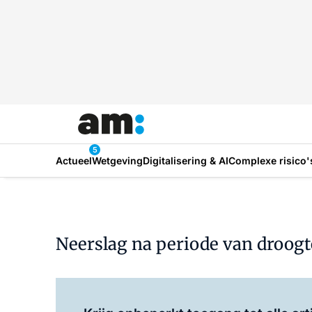
5
Actueel
Wetgeving
Digitalisering & AI
Complexe risico'
Neerslag na periode van droog