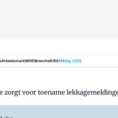
s
Arbeidsmarkt
MVO
Branche
Kifid
AMdag 2026
te zorgt voor toename lekkagemelding
Log in
om dit artikel te lezen.