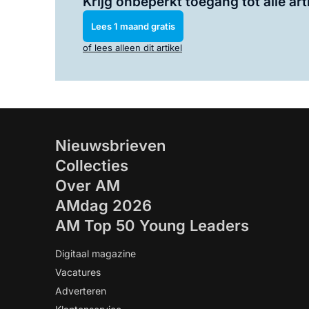
Krijg onbeperkt toegang tot alle art
Lees 1 maand gratis
of lees alleen dit artikel
Nieuwsbrieven
Collecties
Over AM
AMdag 2026
AM Top 50 Young Leaders
Digitaal magazine
Vacatures
Adverteren