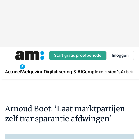
Start gratis proefperiode
Inloggen
5
Actueel
Wetgeving
Digitalisering & AI
Complexe risico's
Arbeids
Arnoud Boot: 'Laat marktpartijen
zelf transparantie afdwingen'